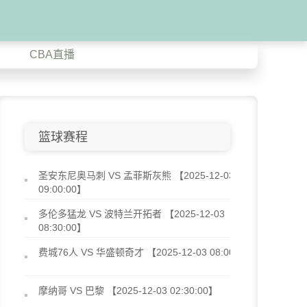
CBA直播
篮球赛程
圣安东尼奥马刺 VS 孟菲斯灰熊 【2025-12-03
09:00:00】
多伦多猛龙 VS 波特兰开拓者 【2025-12-03
08:30:00】
费城76人 VS 华盛顿奇才 【2025-12-03 08:00:00】
摩纳哥 VS 巴黎 【2025-12-03 02:30:00】