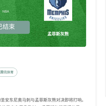
NBA
已结束
孟菲斯灰熊
圣安东尼奥马刺vs孟菲斯灰熊 NBA
腾讯体育
BA联赛中的圣安东尼奥马刺与孟菲斯灰熊对决即将打响。