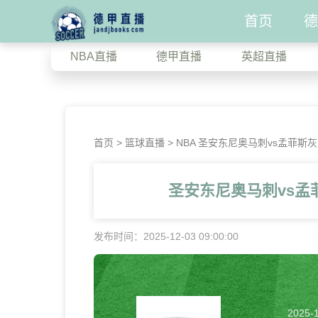
首页
德
NBA直播
德甲直播
英超直播
首页
>
篮球直播
> NBA 圣安东尼奥马刺vs孟菲斯
圣安东尼奥马刺vs孟
发布时间：2025-12-03 09:00:00
2025-1