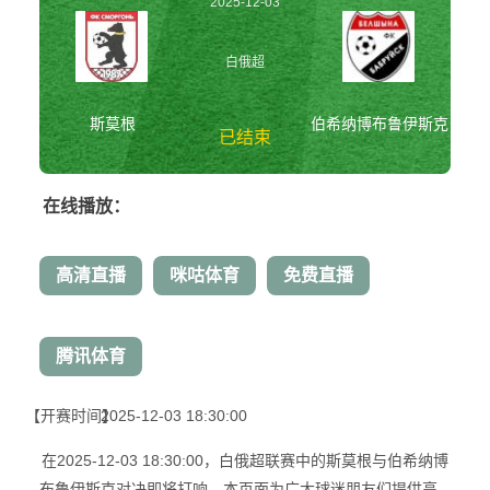
2025-12-03
18:30:00
白俄超
斯莫根
伯希纳博布鲁伊斯克
已结束
在线播放：
斯莫根vs伯希纳博布
鲁伊斯克 白俄超
高清直播
咪咕体育
免费直播
腾讯体育
【开赛时间】
2025-12-03 18:30:00
在2025-12-03 18:30:00，白俄超联赛中的斯莫根与伯希纳博
布鲁伊斯克对决即将打响。本页面为广大球迷朋友们提供高